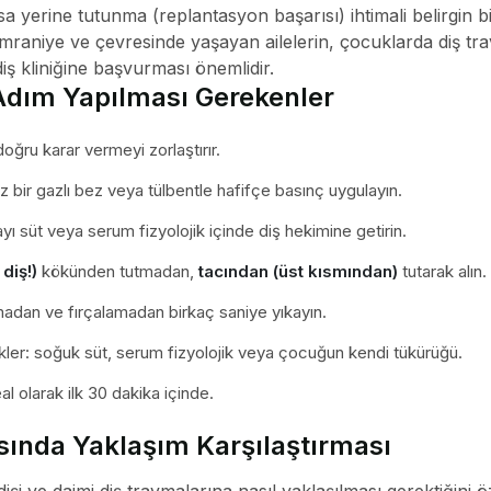
rsa yerine tutunma (replantasyon başarısı) ihtimali belirgin
mraniye ve çevresinde yaşayan ailelerin, çocuklarda diş t
iş kliniğine başvurması önemlidir.
Adım Yapılması Gerekenler
oğru karar vermeyi zorlaştırır.
bir gazlı bez veya tülbentle hafifçe basınç uygulayın.
 süt veya serum fizyolojik içinde diş hekimine getirin.
diş!)
kökünden tutmadan,
tacından (üst kısmından)
tutarak alın.
adan ve fırçalamadan birkaç saniye yıkayın.
ler: soğuk süt, serum fizyolojik veya çocuğun kendi tükürüğü.
al olarak ilk 30 dakika içinde.
asında Yaklaşım Karşılaştırması