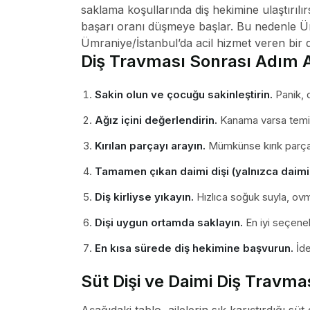
saklama koşullarında diş hekimine ulaştırılı
başarı oranı düşmeye başlar. Bu nedenle Ü
Ümraniye/İstanbul’da acil hizmet veren bir d
Diş Travması Sonrası Adım 
Sakin olun ve çocuğu sakinleştirin.
Panik, d
Ağız içini değerlendirin.
Kanama varsa temiz 
Kırılan parçayı arayın.
Mümkünse kırık parçayı
Tamamen çıkan daimi dişi (yalnızca daimi 
Diş kirliyse yıkayın.
Hızlıca soğuk suyla, ovm
Dişi uygun ortamda saklayın.
En iyi seçenek
En kısa sürede diş hekimine başvurun.
İde
Süt Dişi ve Daimi Diş Travm