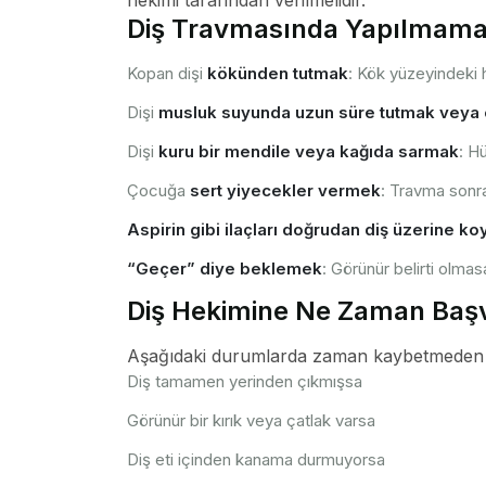
hekimi tarafından verilmelidir.
Diş Travmasında Yapılmama
Kopan dişi
kökünden tutmak
: Kök yüzeyindeki 
Dişi
musluk suyunda uzun süre tutmak veya
Dişi
kuru bir mendile veya kağıda sarmak
: H
Çocuğa
sert yiyecekler vermek
: Travma sonra
Aspirin gibi ilaçları doğrudan diş üzerine k
“Geçer” diye beklemek
: Görünür belirti olmasa 
Diş Hekimine Ne Zaman Baş
Aşağıdaki durumlarda zaman kaybetmeden bi
Diş tamamen yerinden çıkmışsa
Görünür bir kırık veya çatlak varsa
Diş eti içinden kanama durmuyorsa