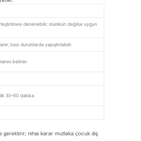
zetler.
erleştirilmesi denenebilir; mümkün değilse uygun
nır; bazı durumlarda yapıştırılabilir.
nını belirler.
ilk 30–60 dakika.
gerektirir; nihai karar mutlaka çocuk diş