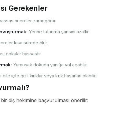
sı Gerekenler
hassas hücreler zarar görür.
 ovuşturmak
: Yerine tutunma şansını azaltır.
ücreler kısa sürede ölür.
sı dokular hassastır.
oymak
: Yumuşak dokuda yanığa yol açabilir.
bile içte gizli kırıklar veya kök hasarları olabilir.
vurmalı?
r diş hekimine başvurulması önerilir: