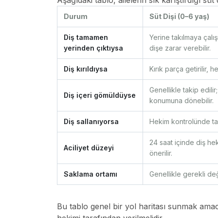
Aşağıdaki tablo, ailelerin sık karıştırdığı süt
Durum
Süt Dişi (0–6 yaş)
Diş tamamen
Yerine takılmaya çalış
yerinden çıktıysa
dişe zarar verebilir.
Diş kırıldıysa
Kırık parça getirilir, 
Genellikle takip edili
Diş içeri gömüldüyse
konumuna dönebilir.
Diş sallanıyorsa
Hekim kontrolünde tak
24 saat içinde diş he
Aciliyet düzeyi
önerilir.
Saklama ortamı
Genellikle gerekli değ
Bu tablo genel bir yol haritası sunmak amac