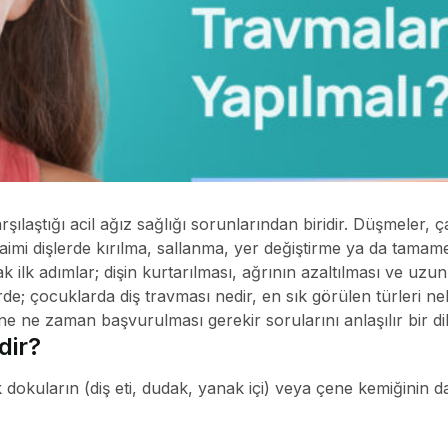
karşılaştığı acil ağız sağlığı sorunlarından biridir. Düşmeler,
daimi dişlerde kırılma, sallanma, yer değiştirme ya da tama
cak ilk adımlar; dişin kurtarılması, ağrının azaltılması ve u
rde; çocuklarda diş travması nedir, en sık görülen türleri nel
ne ne zaman başvurulması gerekir sorularını anlaşılır bir dil
dir?
k dokuların (diş eti, dudak, yanak içi) veya çene kemiğinin