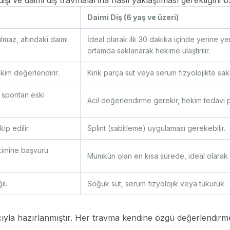
 dişi ve daimi diş travmalarına nasıl yaklaşılması gerektiğini ö
Daimi Diş (6 yaş ve üzeri)
ılmaz, altındaki daimi
İdeal olarak ilk 30 dakika içinde yerine y
ortamda saklanarak hekime ulaştırılır.
hekim değerlendirir.
Kırık parça süt veya serum fizyolojikte sakla
r; spontan eski
Acil değerlendirme gerekir, hekim tedavi pla
ip edilir.
Splint (sabitleme) uygulaması gerekebilir.
kimine başvuru
Mümkün olan en kısa sürede, ideal olarak 
il.
Soğuk süt, serum fizyolojik veya tükürük.
ıyla hazırlanmıştır. Her travma kendine özgü değerlendirme 