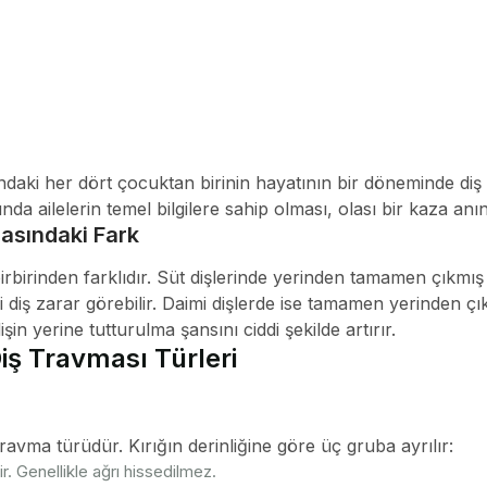
ındaki her dört çocuktan birinin hayatının bir döneminde di
 ailelerin temel bilgilere sahip olması, olası bir kaza anın
rasındaki Fark
irbirinden farklıdır. Süt dişlerinde yerinden tamamen çıkmış b
 diş zarar görebilir. Daimi dişlerde ise tamamen yerinden çı
şin yerine tutturulma şansını ciddi şekilde artırır.
iş Travması Türleri
travma türüdür. Kırığın derinliğine göre üç gruba ayrılır:
ir. Genellikle ağrı hissedilmez.