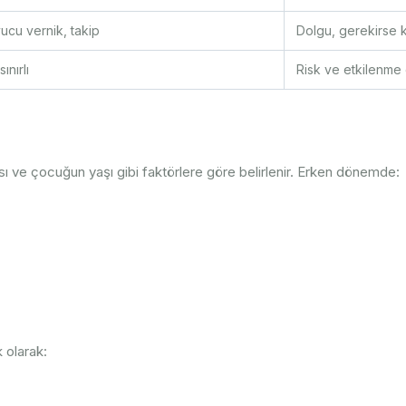
yucu vernik, takip
Dolgu, gerekirse k
ınırlı
Risk ve etkilenme o
ısı ve çocuğun yaşı gibi faktörlere göre belirlenir. Erken dönemde:
 olarak: