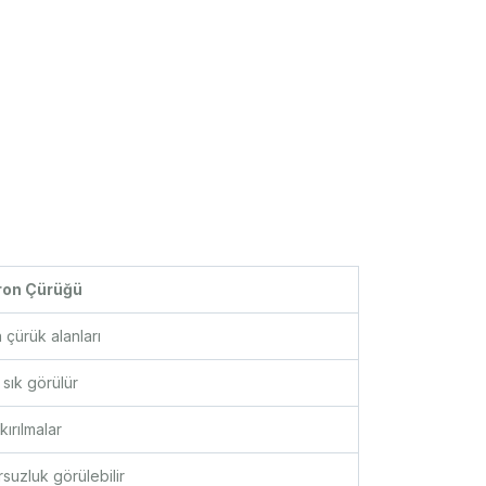
eron Çürüğü
 çürük alanları
 sık görülür
ırılmalar
uzluk görülebilir