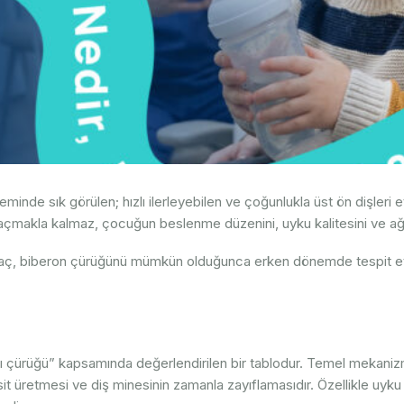
nde sık görülen; hızlı ilerleyebilen ve çoğunlukla üst ön dişleri 
 açmakla kalmaz, çocuğun beslenme düzenini, uyku kalitesini ve ağı
ç, biberon çürüğünü mümkün olduğunca erken dönemde tespit etm
ı çürüğü” kapsamında değerlendirilen bir tablodur. Temel mekanizma
t üretmesi ve diş minesinin zamanla zayıflamasıdır. Özellikle uyku sı