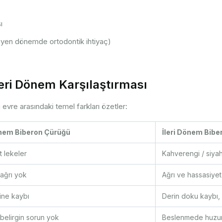
ı
rleyen dönemde ortodontik ihtiyaç)
leri Dönem Karşılaştırması
evre arasındaki temel farkları özetler:
nem Biberon Çürüğü
İleri Dönem Bib
 lekeler
Kahverengi / siyah
 ağrı yok
Ağrı ve hassasiyet
ine kaybı
Derin doku kaybı, k
 belirgin sorun yok
Beslenmede huzurs