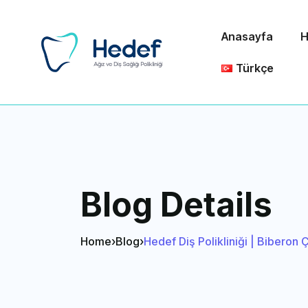
Anasayfa
H
Türkçe
Blog Details
Home
›
Blog
›
Hedef Diş Polikliniği | Biberon 