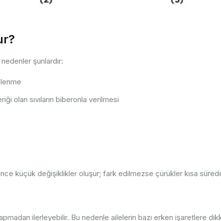
ur?
 nedenler şunlardır:
slenme
ği olan sıvıların biberonla verilmesi
nce küçük değişiklikler oluşur; fark edilmezse çürükler kısa sürede i
adan ilerleyebilir. Bu nedenle ailelerin bazı erken işaretlere dik