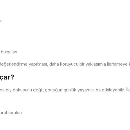
er
bulguları
değerlendirme yapılması, daha koruyucu bir yaklaşımla ilerlemeye k
çar?
 diş dokusunu değil, çocuğun günlük yaşamını da etkileyebilir. İl
roblemleri