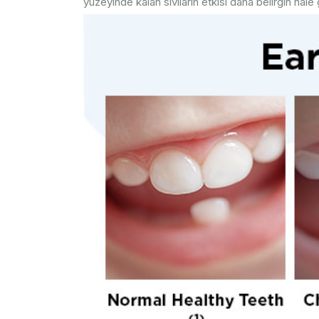
yüzeyinde kalan sıvıların etkisi daha belirgin hale g