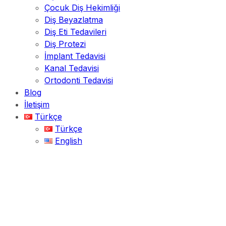
Çocuk Diş Hekimliği
Diş Beyazlatma
Diş Eti Tedavileri
Diş Protezi
İmplant Tedavisi
Kanal Tedavisi
Ortodonti Tedavisi
Blog
İletişim
Türkçe
Türkçe
English